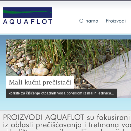
Mali kućni prečistači
koriste za čišćenje otpadnih voda poreklom iz malih jedinica...