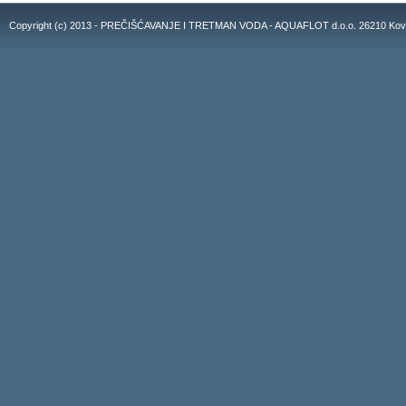
Copyright (c) 2013 - PREČIŠĆAVANJE I TRETMAN VODA - AQUAFLOT d.o.o. 26210 Kovacic