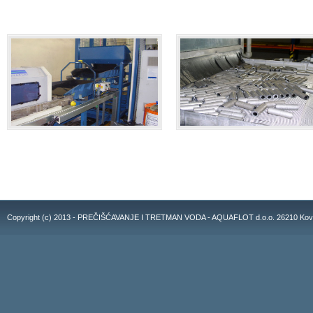
Copyright (c) 2013 - PREČIŠĆAVANJE I TRETMAN VODA - AQUAFLOT d.o.o. 26210 Kovacic