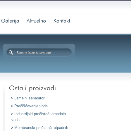
Lamelni separatori
Prečišćavanje vode
Industrijski prečistači otpadnih
voda
Membranski prečistači otpadnih