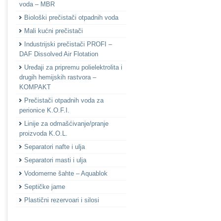
voda – MBR
Biološki prečistači otpadnih voda
Mali kućni prečistači
Industrijski prečistači PROFI –
DAF Dissolved Air Flotation
Uređaji za pripremu polielektrolita i
drugih hemijskih rastvora –
KOMPAKT
Prečistači otpadnih voda za
perionice K.O.F.I.
Linije za odmašćivanje/pranje
proizvoda K.O.L.
Separatori nafte i ulja
Separatori masti i ulja
Vodomerne šahte – Aquablok
Septičke jame
Plastični rezervoari i silosi