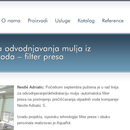
Nestlé Adriatic
:
Početkom septembra puštena je u rad linija
za odvodnjavanje/dehidrataciju mulja -automatska filter
presa na postrojenju prečišćavanja otpadnih voda kompanije
Nestle Adriatic S.
Izradu projekta, isporuku tehnologije filter prese i obuku
personala realizovao je Aquaflot.