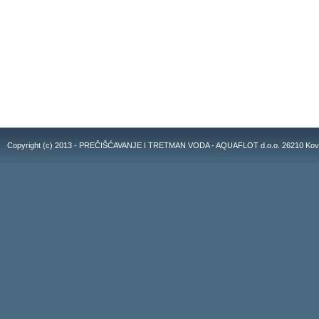
Copyright (c) 2013 - PREČIŠĆAVANJE I TRETMAN VODA - AQUAFLOT d.o.o. 26210 Kovacic