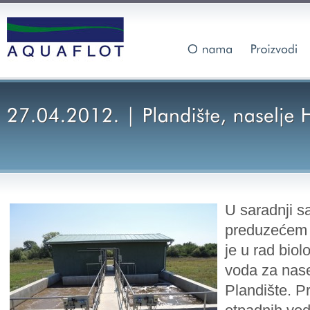
U saradnji s
preduzeće
je u rad biol
voda za nase
Plandište. P