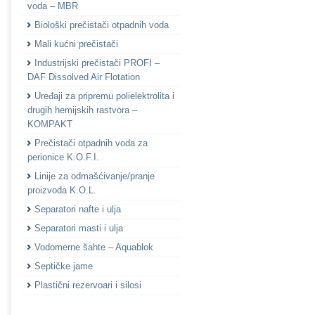
voda – MBR
Biološki prečistači otpadnih voda
Mali kućni prečistači
Industrijski prečistači PROFI –
DAF Dissolved Air Flotation
Uređaji za pripremu polielektrolita i
drugih hemijskih rastvora –
KOMPAKT
Prečistači otpadnih voda za
perionice K.O.F.I.
Linije za odmašćivanje/pranje
proizvoda K.O.L.
Separatori nafte i ulja
Separatori masti i ulja
Vodomerne šahte – Aquablok
Septičke jame
Plastični rezervoari i silosi