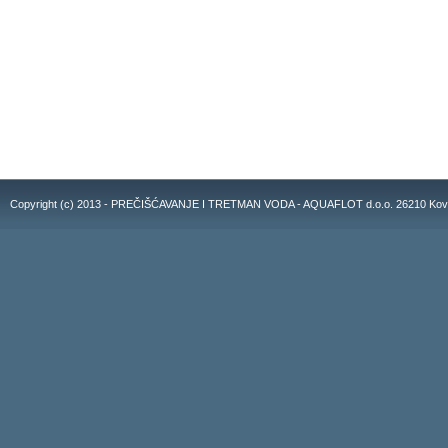
Copyright (c) 2013 - PREČIŠĆAVANJE I TRETMAN VODA - AQUAFLOT d.o.o. 26210 Kovacic