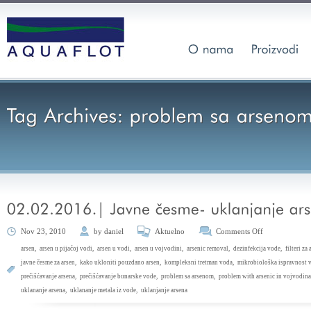
Nov 23, 2010
by
daniel
Aktuelno
Comments Off
arsen
,
arsen u pijaćoj vodi
,
arsen u vodi
,
arsen u vojvodini
,
arsenic removal
,
dezinfekcija vode
,
filteri za
javne česme za arsen
,
kako ukloniti pouzdano arsen
,
kompleksni tretman voda
,
mikrobiološka ispravnost 
prečišćavanje arsena
,
prečišćavanje bunarske vode
,
problem sa arsenom
,
problem with arsenic in vojvodina
uklananje arsena
,
uklananje metala iz vode
,
uklanjanje arsena