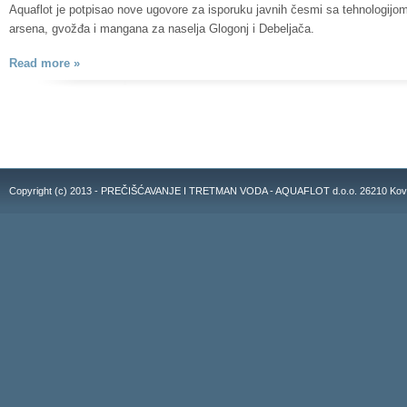
Aquaflot je potpisao nove ugovore za isporuku javnih česmi sa tehnologijo
arsena, gvožđa i mangana za naselja Glogonj i Debeljača.
Read more »
Copyright (c) 2013 - PREČIŠĆAVANJE I TRETMAN VODA - AQUAFLOT d.o.o. 26210 Kovacic