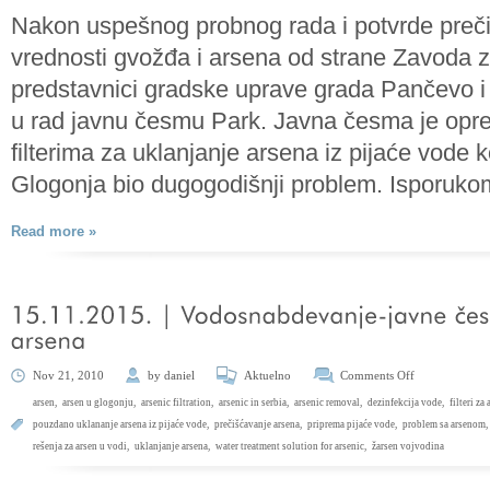
Nakon uspešnog probnog rada i potvrde preči
vrednosti gvožđa i arsena od strane Zavoda z
predstavnici gradske uprave grada Pančevo i 
u rad javnu česmu Park. Javna česma je op
filterima za uklanjanje arsena iz pijaće vode k
Glogonja bio dugogodišnji problem. Isporuk
Read more »
Nov 21, 2010
by
daniel
Aktuelno
Comments Off
arsen
,
arsen u glogonju
,
arsenic filtration
,
arsenic in serbia
,
arsenic removal
,
dezinfekcija vode
,
filteri za
pouzdano uklananje arsena iz pijaće vode
,
prečišćavanje arsena
,
priprema pijaće vode
,
problem sa arsenom
,
rešenja za arsen u vodi
,
uklanjanje arsena
,
water treatment solution for arsenic
,
žarsen vojvodina