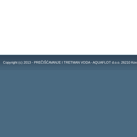
Copyright (c) 2013 - PREČIŠĆAVANJE I TRETMAN VODA - AQUAFLOT d.o.o. 26210 Kovacic