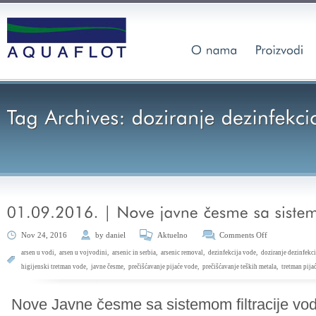
Nov 24, 2016
by
daniel
Aktuelno
Comments Off
arsen u vodi
,
arsen u vojvodini
,
arsenic in serbia
,
arsenic removal
,
dezinfekcija vode
,
doziranje dezinfekc
higijenski tretman vode
,
javne česme
,
prečišćavanje pijaće vode
,
prečišćavanje teških metala
,
tretman pija
Nove Javne česme sa sistemom filtracije vod