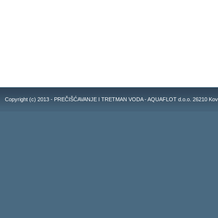
Copyright (c) 2013 - PREČIŠĆAVANJE I TRETMAN VODA - AQUAFLOT d.o.o. 26210 Kovacic