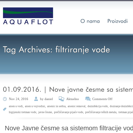
Nov 24, 2016
by
daniel
Aktuelno
Comments Off
arsen u vodi
,
arsen u vojvodini
,
arsenic in serbia
,
arsenic removal
,
dezinfekcija vode
,
doziranje dezinfekc
higijenski tretman vode
,
javne česme
,
prečišćavanje pijaće vode
,
prečišćavanje teških metala
,
tretman pija
Nove Javne česme sa sistemom filtracije vod