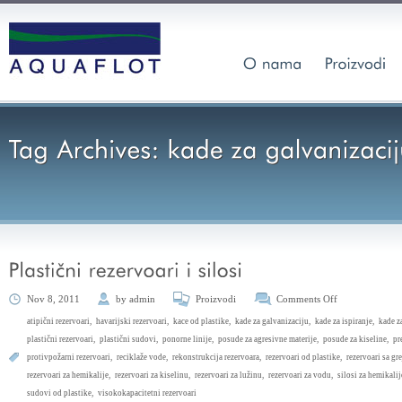
Nov 8, 2011
by
admin
Proizvodi
Comments Off
atipični rezervoari
,
havarijski rezervoari
,
kace od plastike
,
kade za galvanizaciju
,
kade za ispiranje
,
kade z
plastični rezervoari
,
plastični sudovi
,
ponorne linije
,
posude za agresivne materije
,
posude za kiseline
,
pr
protivpožarni rezervoari
,
reciklaže vode
,
rekonstrukcija rezervoara
,
rezervoari od plastike
,
rezervoari sa gr
rezervoari za hemikalije
,
rezervoari za kiselinu
,
rezervoari za lužinu
,
rezervoari za vodu
,
silosi za hemikalij
sudovi od plastike
,
visokokapacitetni rezervoari