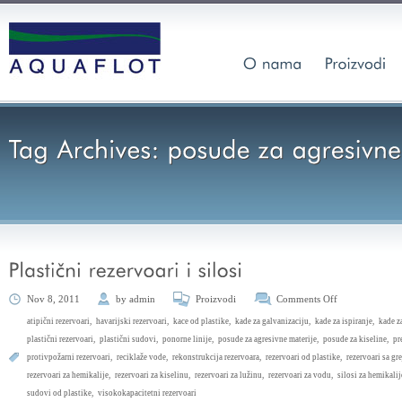
Nov 8, 2011
by
admin
Proizvodi
Comments Off
atipični rezervoari
,
havarijski rezervoari
,
kace od plastike
,
kade za galvanizaciju
,
kade za ispiranje
,
kade z
plastični rezervoari
,
plastični sudovi
,
ponorne linije
,
posude za agresivne materije
,
posude za kiseline
,
pr
protivpožarni rezervoari
,
reciklaže vode
,
rekonstrukcija rezervoara
,
rezervoari od plastike
,
rezervoari sa gr
rezervoari za hemikalije
,
rezervoari za kiselinu
,
rezervoari za lužinu
,
rezervoari za vodu
,
silosi za hemikalij
sudovi od plastike
,
visokokapacitetni rezervoari