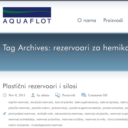
Nov 8, 2011
by
admin
Proizvodi
Comments Off
atipični rezervoari
,
havarijski rezervoari
,
kace od plastike
,
kade za galvanizaciju
,
kade za ispiranje
,
kade z
plastični rezervoari
,
plastični sudovi
,
ponorne linije
,
posude za agresivne materije
,
posude za kiseline
,
pr
protivpožarni rezervoari
,
reciklaže vode
,
rekonstrukcija rezervoara
,
rezervoari od plastike
,
rezervoari sa gr
rezervoari za hemikalije
,
rezervoari za kiselinu
,
rezervoari za lužinu
,
rezervoari za vodu
,
silosi za hemikalij
sudovi od plastike
,
visokokapacitetni rezervoari