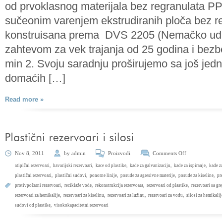
od prvoklasnog materijala bez regranulata PP
sučeonim varenjem ekstrudiranih ploča bez r
konstruisana prema DVS 2205 (Nemačko udr
zahtevom za vek trajanja od 25 godina i bez
min 2. Svoju saradnju proširujemo sa još je
domaćih […]
Read more »
Nov 8, 2011
by
admin
Proizvodi
Comments Off
atipični rezervoari
,
havarijski rezervoari
,
kace od plastike
,
kade za galvanizaciju
,
kade za ispiranje
,
kade z
plastični rezervoari
,
plastični sudovi
,
ponorne linije
,
posude za agresivne materije
,
posude za kiseline
,
pr
protivpožarni rezervoari
,
reciklaže vode
,
rekonstrukcija rezervoara
,
rezervoari od plastike
,
rezervoari sa gr
rezervoari za hemikalije
,
rezervoari za kiselinu
,
rezervoari za lužinu
,
rezervoari za vodu
,
silosi za hemikalij
sudovi od plastike
,
visokokapacitetni rezervoari