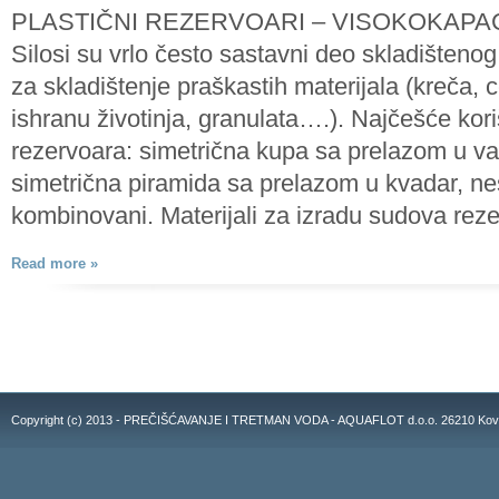
PLASTIČNI REZERVOARI – VISOKOKAPACI
Silosi su vrlo često sastavni deo skladištenog
za skladištenje praškastih materijala (kreča
ishranu životinja, granulata….). Najčešće kor
rezervoara: simetrična kupa sa prelazom u va
simetrična piramida sa prelazom u kvadar, ne
kombinovani. Materijali za izradu sudova rez
Read more »
Copyright (c) 2013 - PREČIŠĆAVANJE I TRETMAN VODA - AQUAFLOT d.o.o. 26210 Kovacic