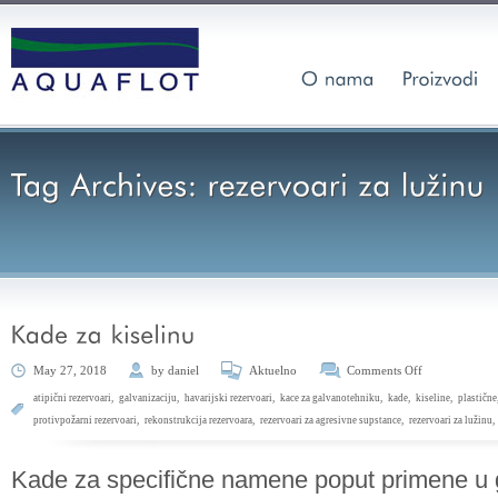
May 27, 2018
by
daniel
Aktuelno
Comments Off
atipični rezervoari
,
galvanizaciju
,
havarijski rezervoari
,
kace za galvanotehniku
,
kade
,
kiseline
,
plastične
protivpožarni rezervoari
,
rekonstrukcija rezervoara
,
rezervoari za agresivne supstance
,
rezervoari za lužinu
,
Kade za specifične namene poput primene u g